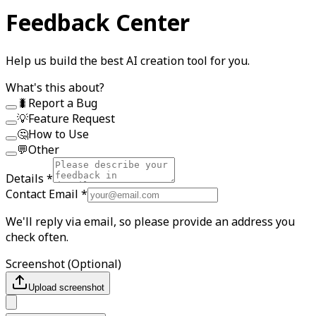
Feedback Center
Help us build the best AI creation tool for you.
What's this about?
🐛
Report a Bug
💡
Feature Request
🤔
How to Use
💬
Other
Details
*
Contact Email
*
We'll reply via email, so please provide an address you
check often.
Screenshot
(
Optional
)
Upload screenshot