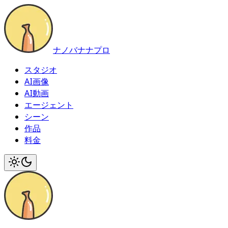
ナノバナナプロ
スタジオ
AI画像
AI動画
エージェント
シーン
作品
料金