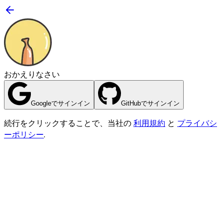
おかえりなさい
Googleでサインイン
GitHubでサインイン
続行をクリックすることで、当社の
利用規約
と
プライバシ
ーポリシー
.