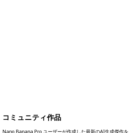
読み込み中
...
プレビューなし
AI が要望を理解して画像を生成
作成を開始
生成されたすべてのアートワークは、あなたの作品ギャラリ
ーに保存されます
もっとクリエイティブになりたいですか？
厳選されたAIシー
ンライブラリを探索
して、30以上のスタイルから選択でき
ます。
コミュニティ作品
Nano Banana Pro ユーザーが作成した最新のAI生成傑作を