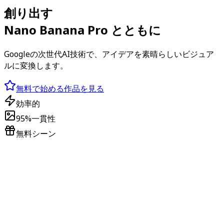
創り出す
Nano Banana Pro とともに
Googleの次世代AI技術で、アイデアを素晴らしいビジュア
ルに変換します。
無料で始める
作品を見る
効率的
95%一貫性
無料シーン
ナノバナナプロ画像ジェネレーター
Google ナノバナナプロの究極技術を体験し、厳選されたシ
ーンでワンクリック生成。