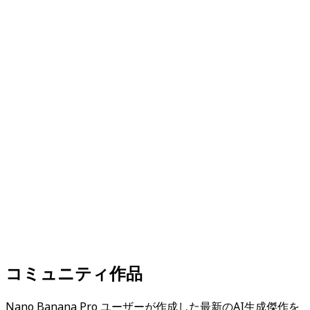
読み込み中
...
プレビューなし
AI が要望を理解して画像を生成
作成を開始
生成されたすべてのアートワークは、あなたの作品ギャラリ
ーに保存されます
もっとクリエイティブになりたいですか？
厳選されたAIシー
ンライブラリを探索
して、30以上のスタイルから選択でき
ます。
コミュニティ作品
Nano Banana Pro ユーザーが作成した最新のAI生成傑作を